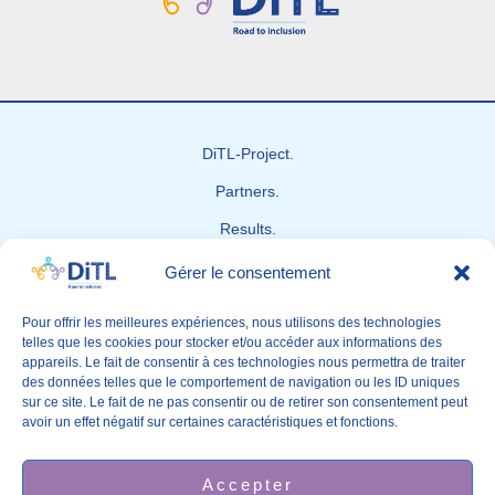
DiTL-Project.
Partners.
Results.
News
Gérer le consentement
Contact-us
Pour offrir les meilleures expériences, nous utilisons des technologies
telles que les cookies pour stocker et/ou accéder aux informations des
appareils. Le fait de consentir à ces technologies nous permettra de traiter
des données telles que le comportement de navigation ou les ID uniques
sur ce site. Le fait de ne pas consentir ou de retirer son consentement peut
avoir un effet négatif sur certaines caractéristiques et fonctions.
The European Commission support for implementation of this
Accepter
website does not constitute an endorsement of the contents which