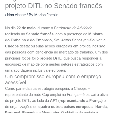
projeto DiTL no Senado francês
/
Non classé
/ By
Marion Jacolin
No dia
22 de maio
, durante o
Barômetro da Atividade
realizado no
Senado francês
, com a presença da
Ministra
do Trabalho e do Emprego
,
Sra. Astrid Panosyan-Bouvet
, a
Cheops
destacou suas ações europeias em prol da inclusão
das pessoas com deficiência no mercado de trabalho. Um dos
principais focos foi o
projeto DiTL
, que busca responder à
escassez de mão de obra nestes setores estratégicos com
uma abordagem inclusiva e europeia.
Um compromisso europeu com o emprego
acessível
Como parte da sua estratégia europeia, a Cheops –
representante da rede Cap emploi na França – é parceira ativa
do projeto DiTL, ao lado da
AFT (representando a França)
e
de organizações de
quatro outros países europeus
:
Irlanda,
Portugal, Espanha e Alemanha
. O objetivo do projeto é