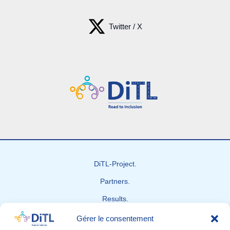
Twitter / X
DiTL-Project.
Partners.
Results.
News
Gérer le consentement