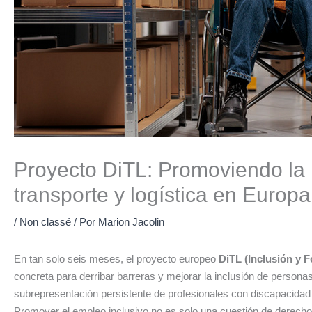
Proyecto DiTL: Promoviendo la 
transporte y logística en Europa
/
Non classé
/ Por
Marion Jacolin
En tan solo seis meses, el proyecto europeo
DiTL (Inclusión y 
concreta para derribar barreras y mejorar la inclusión de personas 
subrepresentación persistente de profesionales con discapacidad
Promover el empleo inclusivo no es solo una cuestión de derech